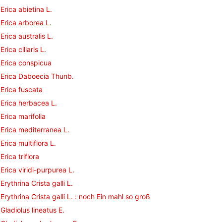
Erica abietina L.
Erica arborea L.
Erica australis L.
Erica ciliaris L.
Erica conspicua
Erica Daboecia Thunb.
Erica fuscata
Erica herbacea L.
Erica marifolia
Erica mediterranea L.
Erica multiflora L.
Erica triflora
Erica viridi-purpurea L.
Erythrina Crista galli L.
Erythrina Crista galli L. : noch Ein mahl so groß
Gladiolus lineatus E.