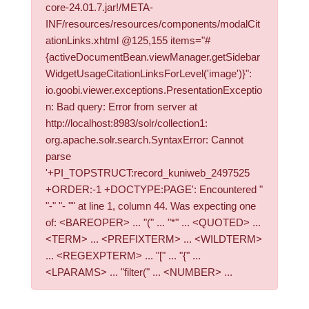
core-24.01.7.jar!/META-
INF/resources/resources/components/modalCit
ationLinks.xhtml @125,155 items="#
{activeDocumentBean.viewManager.getSidebar
WidgetUsageCitationLinksForLevel('image')}":
io.goobi.viewer.exceptions.PresentationExceptio
n: Bad query: Error from server at
http://localhost:8983/solr/collection1:
org.apache.solr.search.SyntaxError: Cannot
parse
'+PI_TOPSTRUCT:record_kuniweb_2497525
+ORDER:-1 +DOCTYPE:PAGE': Encountered "
"-" "- "" at line 1, column 44. Was expecting one
of: <BAREOPER> ... "(" ... "*" ... <QUOTED> ...
<TERM> ... <PREFIXTERM> ... <WILDTERM>
... <REGEXPTERM> ... "[" ... "{" ...
<LPARAMS> ... "filter(" ... <NUMBER> ...