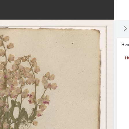
Her
H