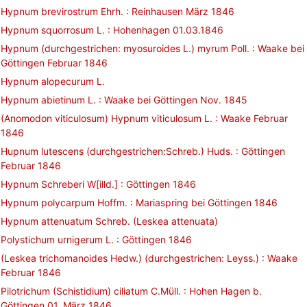
Hypnum brevirostrum Ehrh. : Reinhausen März 1846
Hypnum squorrosum L. : Hohenhagen 01.03.1846
Hypnum (durchgestrichen: myosuroides L.) myrum Poll. : Waake bei
Göttingen Februar 1846
Hypnum alopecurum L.
Hypnum abietinum L. : Waake bei Göttingen Nov. 1845
(Anomodon viticulosum) Hypnum viticulosum L. : Waake Februar
1846
Hupnum lutescens (durchgestrichen:Schreb.) Huds. : Göttingen
Februar 1846
Hypnum Schreberi W[illd.] : Göttingen 1846
Hypnum polycarpum Hoffm. : Mariaspring bei Göttingen 1846
Hypnum attenuatum Schreb. (Leskea attenuata)
Polystichum urnigerum L. : Göttingen 1846
(Leskea trichomanoides Hedw.) (durchgestrichen: Leyss.) : Waake
Februar 1846
Pilotrichum (Schistidium) ciliatum C.Müll. : Hohen Hagen b.
Göttingen 01. März 1846