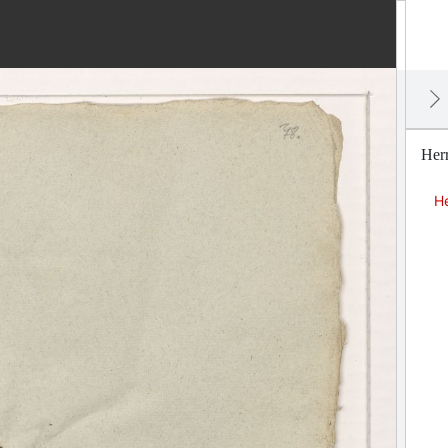
Her
H