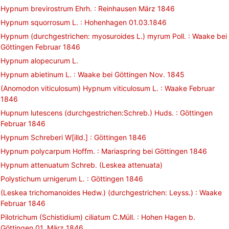
Hypnum brevirostrum Ehrh. : Reinhausen März 1846
Hypnum squorrosum L. : Hohenhagen 01.03.1846
Hypnum (durchgestrichen: myosuroides L.) myrum Poll. : Waake bei
Göttingen Februar 1846
Hypnum alopecurum L.
Hypnum abietinum L. : Waake bei Göttingen Nov. 1845
(Anomodon viticulosum) Hypnum viticulosum L. : Waake Februar
1846
Hupnum lutescens (durchgestrichen:Schreb.) Huds. : Göttingen
Februar 1846
Hypnum Schreberi W[illd.] : Göttingen 1846
Hypnum polycarpum Hoffm. : Mariaspring bei Göttingen 1846
Hypnum attenuatum Schreb. (Leskea attenuata)
Polystichum urnigerum L. : Göttingen 1846
(Leskea trichomanoides Hedw.) (durchgestrichen: Leyss.) : Waake
Februar 1846
Pilotrichum (Schistidium) ciliatum C.Müll. : Hohen Hagen b.
Göttingen 01. März 1846