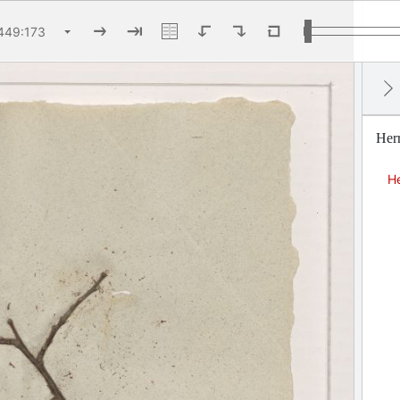
Her
H