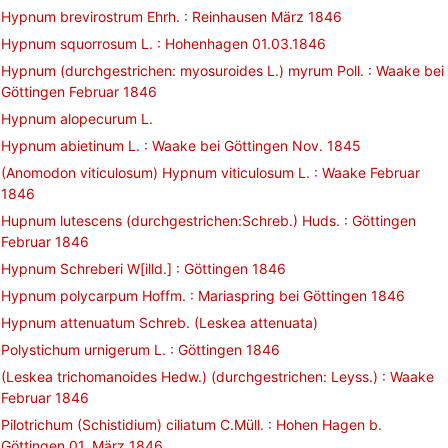
Hypnum brevirostrum Ehrh. : Reinhausen März 1846
Hypnum squorrosum L. : Hohenhagen 01.03.1846
Hypnum (durchgestrichen: myosuroides L.) myrum Poll. : Waake bei
Göttingen Februar 1846
Hypnum alopecurum L.
Hypnum abietinum L. : Waake bei Göttingen Nov. 1845
(Anomodon viticulosum) Hypnum viticulosum L. : Waake Februar
1846
Hupnum lutescens (durchgestrichen:Schreb.) Huds. : Göttingen
Februar 1846
Hypnum Schreberi W[illd.] : Göttingen 1846
Hypnum polycarpum Hoffm. : Mariaspring bei Göttingen 1846
Hypnum attenuatum Schreb. (Leskea attenuata)
Polystichum urnigerum L. : Göttingen 1846
(Leskea trichomanoides Hedw.) (durchgestrichen: Leyss.) : Waake
Februar 1846
Pilotrichum (Schistidium) ciliatum C.Müll. : Hohen Hagen b.
Göttingen 01. März 1846