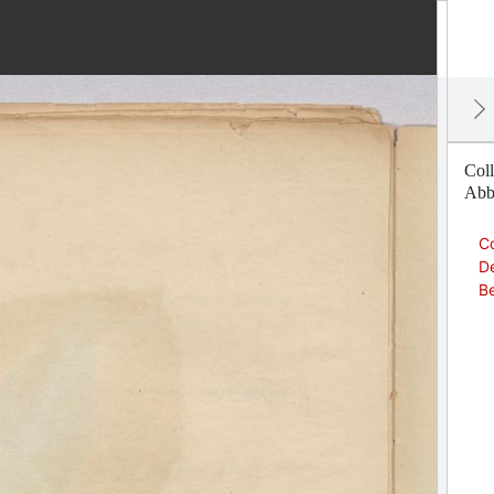
Col
Abbi
C
De
B