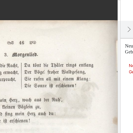
Neu
Geb
N
G