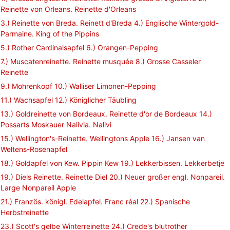
Reinette von Orleans. Reinette d'Orleans
3.) Reinette von Breda. Reinett d'Breda 4.) Englische Wintergold-
Parmaine. King of the Pippins
5.) Rother Cardinalsapfel 6.) Orangen-Pepping
7.) Muscatenreinette. Reinette musquée 8.) Grosse Casseler
Reinette
9.) Mohrenkopf 10.) Walliser Limonen-Pepping
11.) Wachsapfel 12.) Königlicher Täubling
13.) Goldreinette von Bordeaux. Reinette d'or de Bordeaux 14.)
Possarts Moskauer Nalivia. Nalivi
15.) Wellington's-Reinette. Wellingtons Apple 16.) Jansen van
Weltens-Rosenapfel
18.) Goldapfel von Kew. Pippin Kew 19.) Lekkerbissen. Lekkerbetje
19.) Diels Reinette. Reinette Diel 20.) Neuer großer engl. Nonpareil.
Large Nonpareil Apple
21.) Französ. königl. Edelapfel. Franc réal 22.) Spanische
Herbstreinette
23.) Scott's gelbe Winterreinette 24.) Crede's blutrother