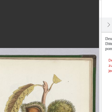
Deut
Dit
pom
De
z
j