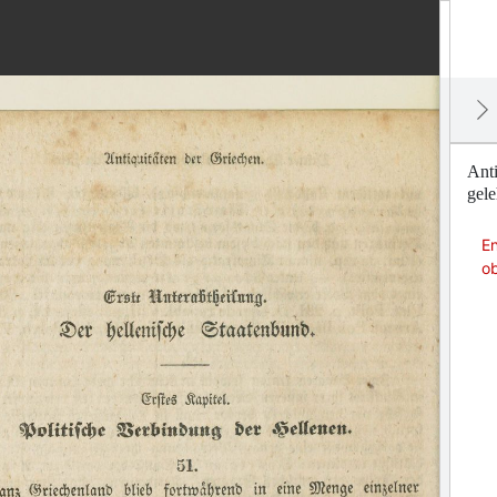
Anti
gele
En
ob