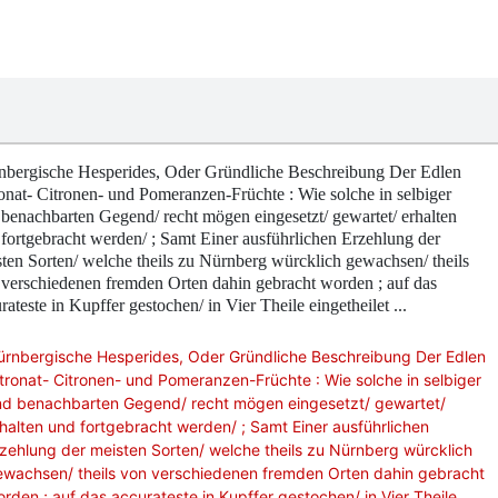
nbergische Hesperides, Oder Gründliche Beschreibung Der Edlen
onat- Citronen- und Pomeranzen-Früchte : Wie solche in selbiger
benachbarten Gegend/ recht mögen eingesetzt/ gewartet/ erhalten
fortgebracht werden/ ; Samt Einer ausführlichen Erzehlung der
ten Sorten/ welche theils zu Nürnberg würcklich gewachsen/ theils
verschiedenen fremden Orten dahin gebracht worden ; auf das
rateste in Kupffer gestochen/ in Vier Theile eingetheilet ...
ürnbergische Hesperides, Oder Gründliche Beschreibung Der Edlen
tronat- Citronen- und Pomeranzen-Früchte : Wie solche in selbiger
nd benachbarten Gegend/ recht mögen eingesetzt/ gewartet/
halten und fortgebracht werden/ ; Samt Einer ausführlichen
zehlung der meisten Sorten/ welche theils zu Nürnberg würcklich
ewachsen/ theils von verschiedenen fremden Orten dahin gebracht
rden ; auf das accurateste in Kupffer gestochen/ in Vier Theile