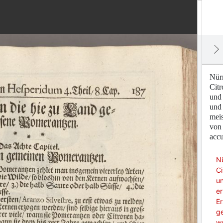
Nür
Citr
und 
und 
meis
von 
accu
N
Ci
u
er
Er
g
wo