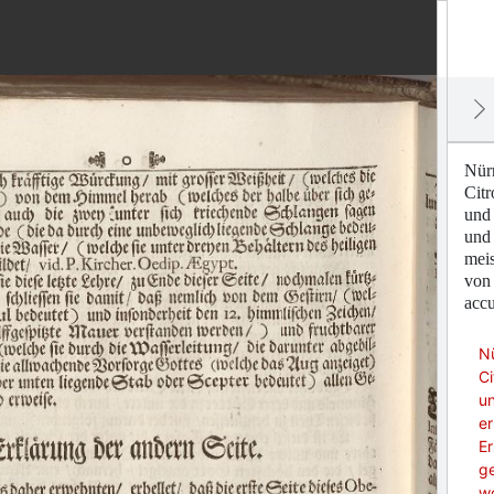
Nür
Citr
und 
und 
meis
von 
accu
N
Ci
u
er
Er
g
wo