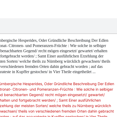
nbergische Hesperides, Oder Gründliche Beschreibung Der Edlen
onat- Citronen- und Pomeranzen-Früchte : Wie solche in selbiger
benachbarten Gegend/ recht mögen eingesetzt/ gewartet/ erhalten
fortgebracht werden/ ; Samt Einer ausführlichen Erzehlung der
ten Sorten/ welche theils zu Nürnberg würcklich gewachsen/ theils
verschiedenen fremden Orten dahin gebracht worden ; auf das
rateste in Kupffer gestochen/ in Vier Theile eingetheilet ...
ürnbergische Hesperides, Oder Gründliche Beschreibung Der Edlen
tronat- Citronen- und Pomeranzen-Früchte : Wie solche in selbiger
nd benachbarten Gegend/ recht mögen eingesetzt/ gewartet/
halten und fortgebracht werden/ ; Samt Einer ausführlichen
zehlung der meisten Sorten/ welche theils zu Nürnberg würcklich
ewachsen/ theils von verschiedenen fremden Orten dahin gebracht
rden ; auf das accurateste in Kupffer gestochen/ in Vier Theile