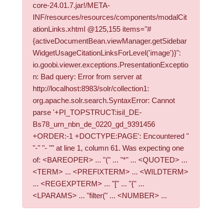
core-24.01.7.jar!/META-
INF/resources/resources/components/modalCit
ationLinks.xhtml @125,155 items="#
{activeDocumentBean.viewManager.getSidebar
WidgetUsageCitationLinksForLevel('image')}":
io.goobi.viewer.exceptions.PresentationExceptio
n: Bad query: Error from server at
http://localhost:8983/solr/collection1:
org.apache.solr.search.SyntaxError: Cannot
parse '+PI_TOPSTRUCT:isil_DE-
Bs78_urn_nbn_de_0220_gd_9391456
+ORDER:-1 +DOCTYPE:PAGE': Encountered "
"-" "- "" at line 1, column 61. Was expecting one
of: <BAREOPER> ... "(" ... "*" ... <QUOTED> ...
<TERM> ... <PREFIXTERM> ... <WILDTERM>
... <REGEXPTERM> ... "[" ... "{" ...
<LPARAMS> ... "filter(" ... <NUMBER> ...