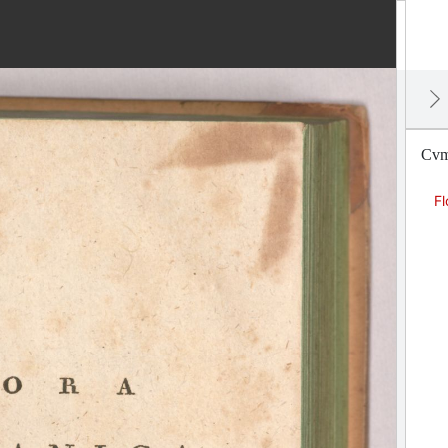
Cvm 
F