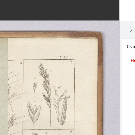
Cvm 
F