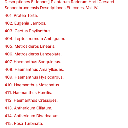
Descriptiones Et Icones] Plantarum Rariorum Horti Cæsarei
Schoenbrunnensis Descriptiones Et Icones. Vol. IV.
401. Protea Torta.
402. Eugenia Jambos.
403. Cactus Phyllanthus.
404. Leptospermum Ambiguum.
405. Metrosideros Linearis.
406. Metrosideros Lanceolata.
407. Haemanthus Sanguineus.
408. Haemanthus Amarylloides.
409. Haemanthus Hyalocarpus.
410. Haemanthus Moschatus.
411. Haemanthus Humilis.
412. Haemanthus Crassipes.
413. Anthericum Ciliatum.
414. Anthericum Divaricatum
415. Rosa Turbinata.