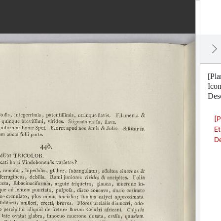
[Pla
Ico
Desc
[P
Et
De