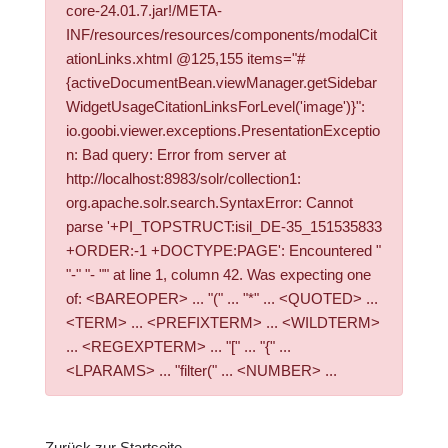
core-24.01.7.jar!/META-
INF/resources/resources/components/modalCit
ationLinks.xhtml @125,155 items="#
{activeDocumentBean.viewManager.getSidebar
WidgetUsageCitationLinksForLevel('image')}":
io.goobi.viewer.exceptions.PresentationExceptio
n: Bad query: Error from server at
http://localhost:8983/solr/collection1:
org.apache.solr.search.SyntaxError: Cannot
parse '+PI_TOPSTRUCT:isil_DE-35_151535833
+ORDER:-1 +DOCTYPE:PAGE': Encountered "
"-" "- "" at line 1, column 42. Was expecting one
of: <BAREOPER> ... "(" ... "*" ... <QUOTED> ...
<TERM> ... <PREFIXTERM> ... <WILDTERM>
... <REGEXPTERM> ... "[" ... "{" ...
<LPARAMS> ... "filter(" ... <NUMBER> ...
Zurück zur Startseite