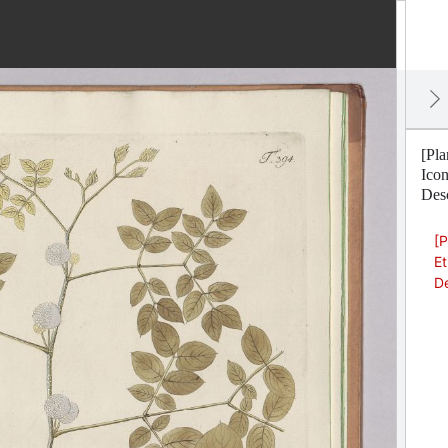
[Pla
Ico
Desc
[P
Et
De