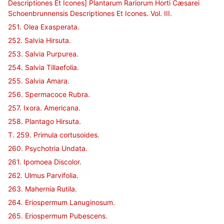
Descriptiones Et Icones] Plantarum Rariorum Horti Cæsarei
Schoenbrunnensis Descriptiones Et Icones. Vol. III.
251. Olea Exasperata.
252. Salvia Hirsuta.
253. Salvia Purpurea.
254. Salvia Tillaefolia.
255. Salvia Amara.
256. Spermacoce Rubra.
257. Ixora. Americana.
258. Plantago Hirsuta.
T. 259. Primula cortusoides.
260. Psychotria Undata.
261. Ipomoea Discolor.
262. Ulmus Parvifolia.
263. Mahernia Rutila.
264. Eriospermum Lanuginosum.
265. Eriospermum Pubescens.