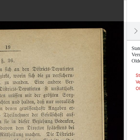
Stat
Vers
Old
St
Ve
O