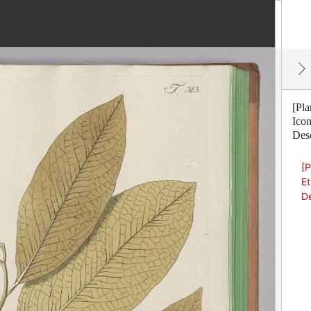
[Pla
Ico
Desc
[P
Et
De