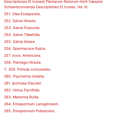
Descriptiones Et Icones] Plantarum Rariorum Horti Cæsarei
Schoenbrunnensis Descriptiones Et Icones. Vol. III.
251. Olea Exasperata.
252. Salvia Hirsuta.
253. Salvia Purpurea.
254. Salvia Tillaefolia.
255. Salvia Amara.
256. Spermacoce Rubra.
257. Ixora. Americana.
258. Plantago Hirsuta.
T. 259. Primula cortusoides.
260. Psychotria Undata.
261. Ipomoea Discolor.
262. Ulmus Parvifolia.
263. Mahernia Rutila.
264. Eriospermum Lanuginosum.
265. Eriospermum Pubescens.