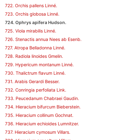
722. Orchis pallens Linné.
723. Orchis globosa Linné.
724. Ophrys apifera Hudson.
725. Viola mirabilis Linné.
726. Stenactis annua Nees ab Esenb.
727. Atropa Belladonna Linné.
728. Radiola linoides Gmelin.
729. Hypericum montanum Linné.
730. Thalictrum flavum Linné.
731. Arabis Gerardi Besser.
732. Conringia perfoliata Link.
733. Peucedanum Chabraei Gaudin.
734. Hieracium bifurcum Bieberstein.
735. Hieracium collinum Gochnat.
736. Hieracium echioides Lumnitzer.
737. Hieracium cymosum Villars.