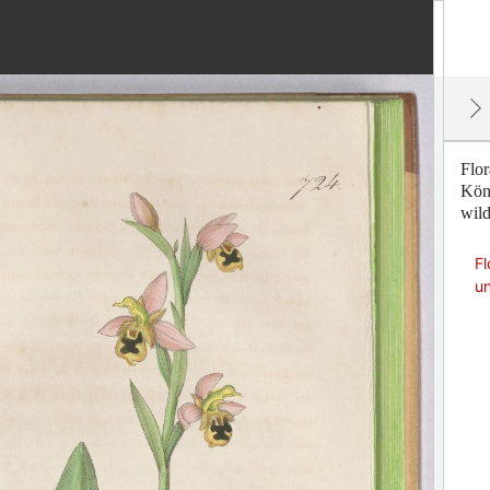
Flor
Köni
wil
Fl
u