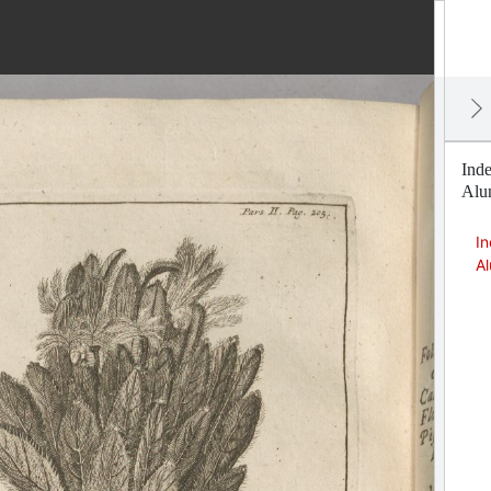
Ind
Alun
I
Al