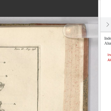
Ind
Alun
I
Al