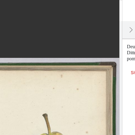
Deut
Dit
pom
Si