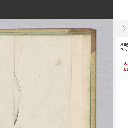
Allg
Bez
Al
B