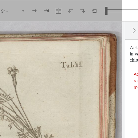
Acta
in v
chi
Ac
ra
me