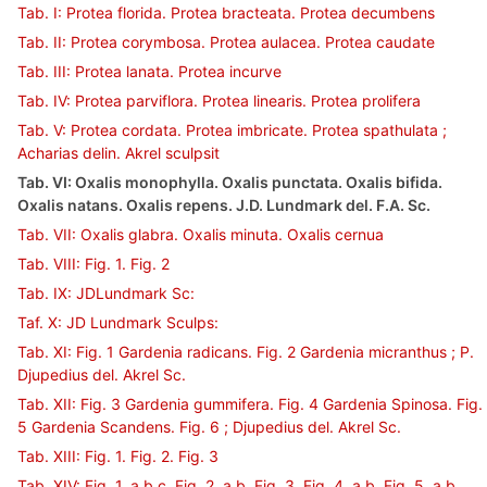
Tab. I: Protea florida. Protea bracteata. Protea decumbens
Tab. II: Protea corymbosa. Protea aulacea. Protea caudate
Tab. III: Protea lanata. Protea incurve
Tab. IV: Protea parviflora. Protea linearis. Protea prolifera
Tab. V: Protea cordata. Protea imbricate. Protea spathulata ;
Acharias delin. Akrel sculpsit
Tab. VI: Oxalis monophylla. Oxalis punctata. Oxalis bifida.
Oxalis natans. Oxalis repens. J.D. Lundmark del. F.A. Sc.
Tab. VII: Oxalis glabra. Oxalis minuta. Oxalis cernua
Tab. VIII: Fig. 1. Fig. 2
Tab. IX: JDLundmark Sc:
Taf. X: JD Lundmark Sculps:
Tab. XI: Fig. 1 Gardenia radicans. Fig. 2 Gardenia micranthus ; P.
Djupedius del. Akrel Sc.
Tab. XII: Fig. 3 Gardenia gummifera. Fig. 4 Gardenia Spinosa. Fig.
5 Gardenia Scandens. Fig. 6 ; Djupedius del. Akrel Sc.
Tab. XIII: Fig. 1. Fig. 2. Fig. 3
Tab. XIV: Fig. 1, a,b,c. Fig. 2, a,b. Fig. 3. Fig. 4, a,b. Fig. 5, a,b.