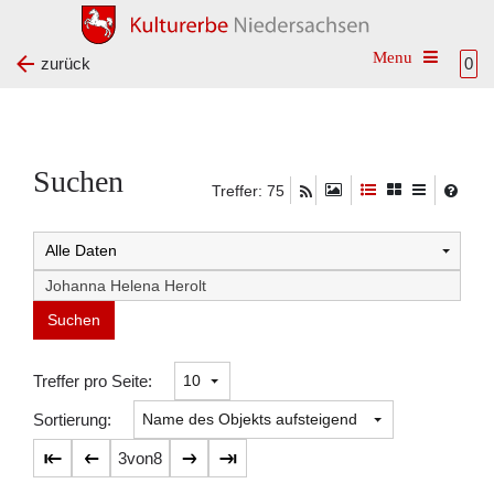
Toggle na
zurück
0
Suchen
Treffer: 75
Suchtreffer:
Treffer pro Seite:
Sortierung:
3
von
8