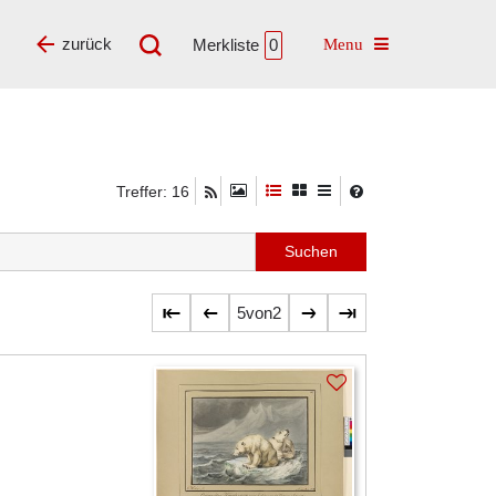
Toggle navigatio
zurück
Merkliste
0
Treffer: 16
5
von
2