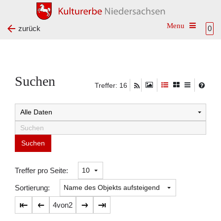
Toggle na
zurück
0
Suchen
Treffer: 16
Suchtreffer:
Treffer pro Seite:
Sortierung:
4
von
2