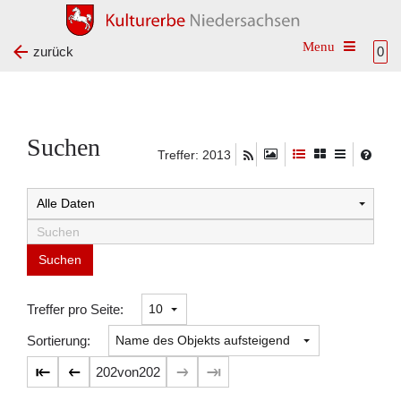
Toggle na
zurück
0
Suchen
Treffer: 2013
Suchtreffer:
Treffer pro Seite:
Sortierung:
202
von
202