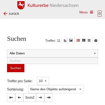
Toggle na
zurück
0
Suchen
Treffer: 11
Suchtreffer:
Treffer pro Seite:
Sortierung:
3
von
2