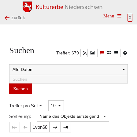
Toggle na
zurück
0
Suchen
Treffer: 679
Suchtreffer:
Treffer pro Seite:
Sortierung:
1
von
68