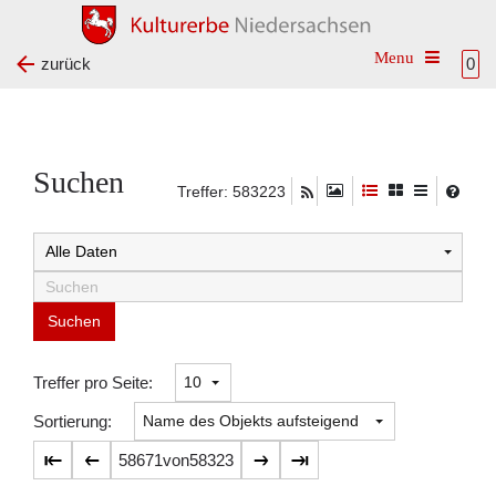
Toggle na
zurück
0
Suchen
Treffer: 583223
Suchtreffer:
Treffer pro Seite:
Sortierung:
58671
von
58323