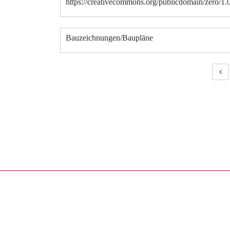
https://creativecommons.org/publicdomain/zero/1.
Bauzeichnungen/Baupläne