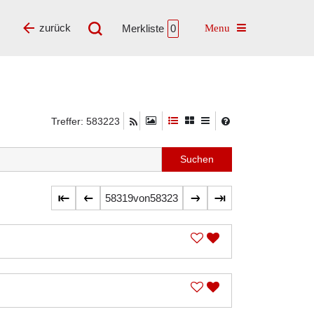
Toggle navigatio
zurück
Merkliste
0
Treffer: 583223
58319
von
58323