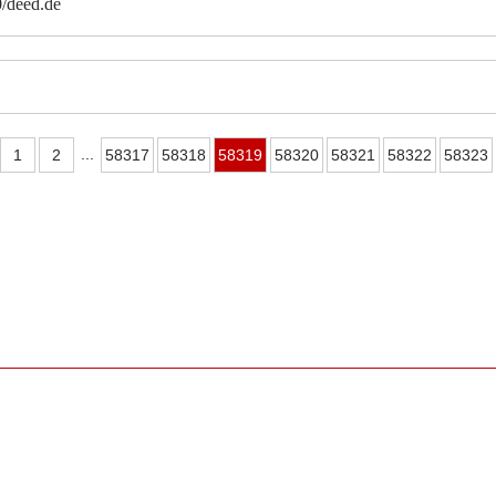
0/deed.de
...
1
2
58317
58318
58319
58320
58321
58322
58323