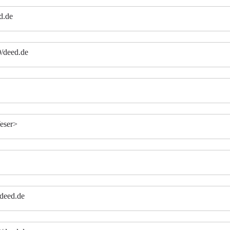
d.de
0/deed.de
eser>
/deed.de