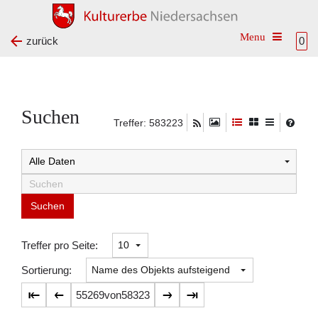
Toggle na
zurück
0
Suchen
Treffer: 583223
Suchtreffer:
Treffer pro Seite:
Sortierung:
55269
von
58323