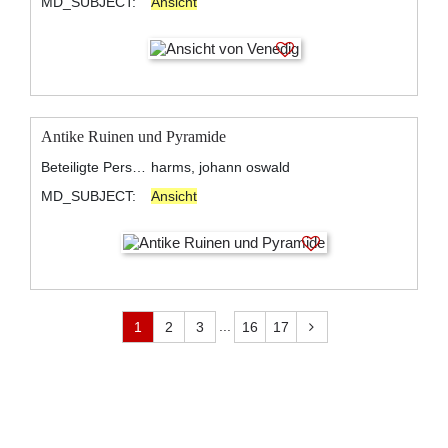
MD_SUBJECT:
Ansicht
Antike Ruinen und Pyramide
Beteiligte Personen:
harms, johann oswald
MD_SUBJECT:
Ansicht
...
1
2
3
16
17