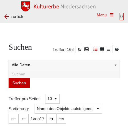
Toggle na
zurück
0
Suchen
Treffer: 168
Suchtreffer:
Treffer pro Seite:
Sortierung:
1
von
17