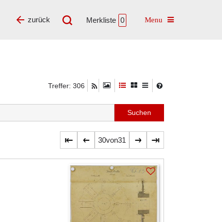
Toggle navigatio
zurück
Merkliste
0
Treffer: 306
30
von
31