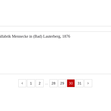
lfabrik Mennecke in (Bad) Lauterberg, 1876
...
1
2
28
29
30
31