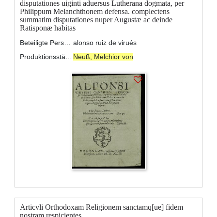
disputationes uiginti aduersus Lutherana dogmata, per
Philippum Melanchthonem defensa. complectens
summatim disputationes nuper Augustæ ac deinde
Ratisponæ habitas
Beteiligte Personen:
alonso ruiz de virués
Produktionsstätte:
Neuß, Melchior von
Articvli Orthodoxam Religionem sanctamq[ue] fidem
nostram respicientes