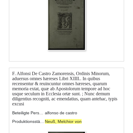
F. Alfonsi De Castro Zamorensis, Ordinis Minorum,
aduersus omnes hæreses Libri XIIII.. In quibus
recensentur & reuincuntur omnes hæreses, quarum
memoria extat, quæ ab Apostolorum tempore ad hoc
usque seculum in Ecclesia ortæ sunt. ; Nunc demum
diligentius recogniti, ac emendatius, quam antehac, typis
excusi
Beteiligte Personen:
alfonso de castro
Produktionsstätte:
Neuß, Melchior von