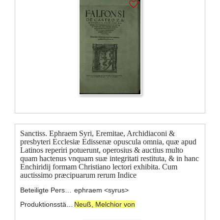
Sanctiss. Ephraem Syri, Eremitae, Archidiaconi &
presbyteri Ecclesiæ Edissenæ opuscula omnia, quæ apud
Latinos reperiri potuerunt, operosius & auctius multo
quam hactenus vnquam suæ integritati restituta, & in hanc
Enchiridij formam Christiano lectori exhibita. Cum
auctissimo præcipuarum rerum Indice
Beteiligte Personen:
ephraem <syrus>
Produktionsstätte:
Neuß, Melchior von