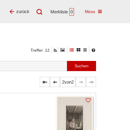
Toggle navigatio
zurück
Merkliste
0
Treffer: 12
2
von
2