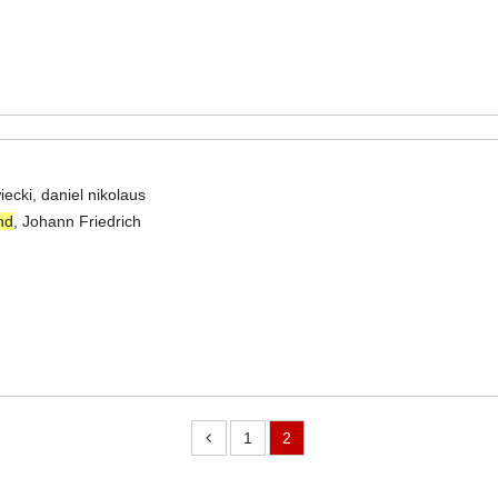
ecki, daniel nikolaus
nd
, Johann Friedrich
1
2