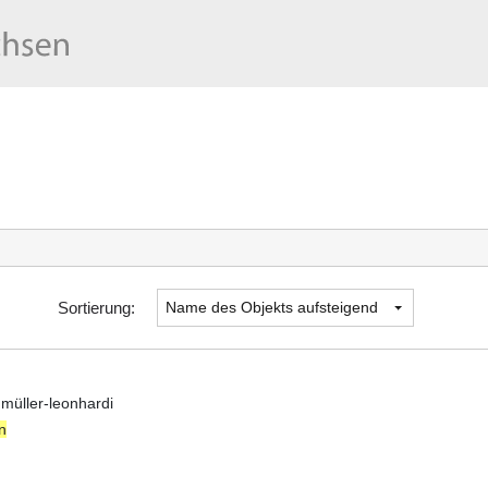
Sortierung:
müller-leonhardi
n