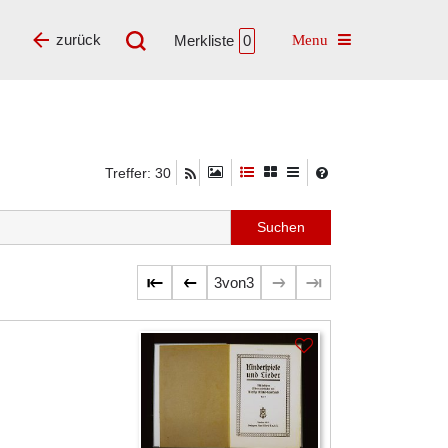
Toggle navigatio
zurück
Merkliste
0
Treffer: 30
3
von
3