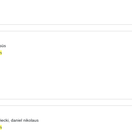
süs
n
ecki, daniel nikolaus
n