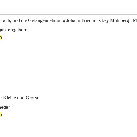
enraub, und die Gefangennehmung Johann Friedrichs bey Mühlberg : M
gust engelhardt
n
ür Kleine und Grosse
heger
n