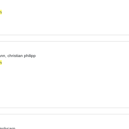
n
nn, christian philipp
n
polycarp