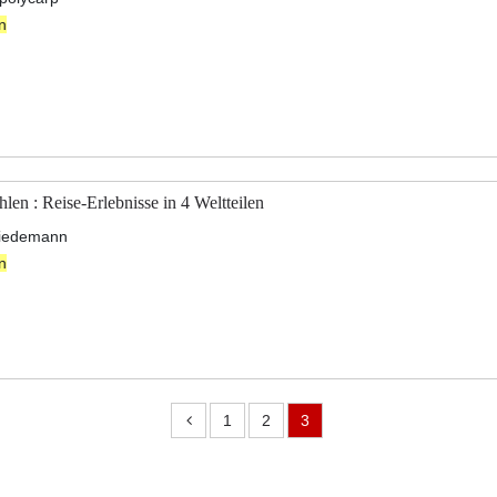
n
len : Reise-Erlebnisse in 4 Weltteilen
wiedemann
n
1
2
3