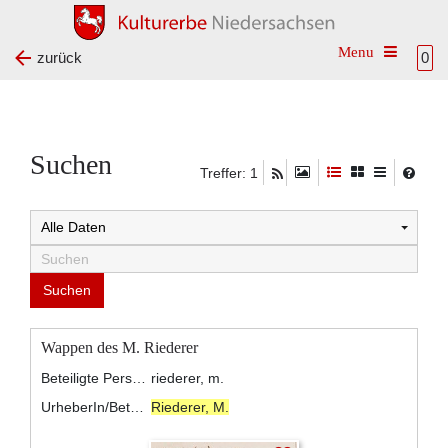
Toggle na
zurück
0
Suchen
Treffer: 1
Wappen des M. Riederer
Beteiligte Personen:
riederer, m.
UrheberIn/BeteiligteR:
Riederer, M.