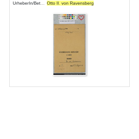
UrheberIn/BeteiligteR:
Otto II. von Ravensberg