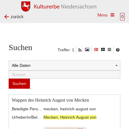
Toggle na
zurück
0
Suchen
Treffer: 1
Wappen des Heinrich August von Mecken
Beteiligte Personen:
mecken, heinrich august von
UrheberIn/BeteiligteR:
Mecken, Heinrich August von