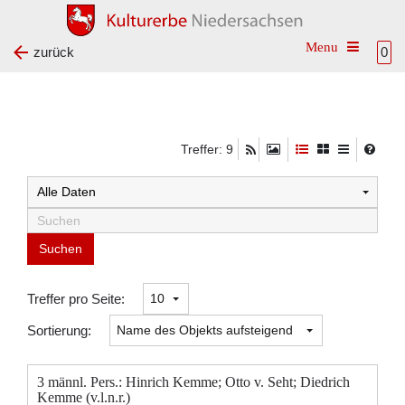
Toggle na
zurück
0
Treffer: 9
Suchtreffer:
Treffer pro Seite:
Sortierung:
3 männl. Pers.: Hinrich Kemme; Otto v. Seht; Diedrich
Kemme (v.l.n.r.)