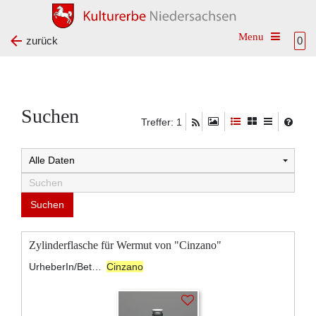
Toggle na
zurück
0
Suchen
Treffer: 1
Zylinderflasche für Wermut von "Cinzano"
UrheberIn/BeteiligteR:
Cinzano