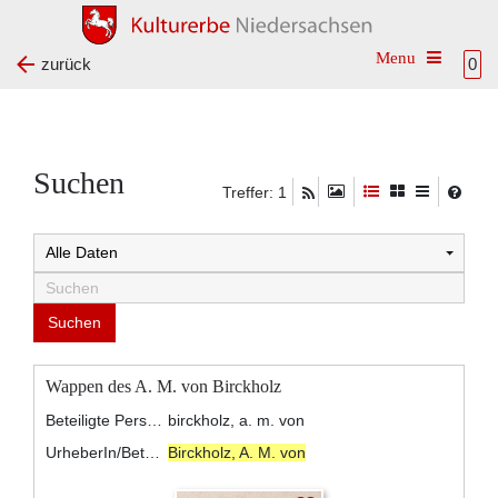
Toggle na
zurück
0
Suchen
Treffer: 1
Wappen des A. M. von Birckholz
Beteiligte Personen:
birckholz, a. m. von
UrheberIn/BeteiligteR:
Birckholz, A. M. von