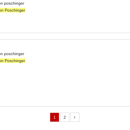
on poschinger
on Poschinger
on poschinger
on Poschinger
1
2