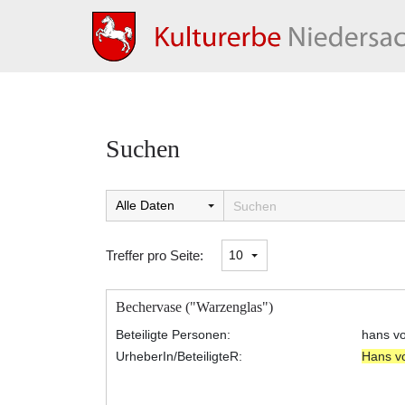
Suchen
Suchtreffer:
Treffer pro Seite:
Bechervase ("Warzenglas")
Beteiligte Personen:
hans v
UrheberIn/BeteiligteR:
Hans v