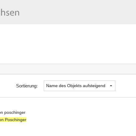
Sortierung:
on poschinger
on Poschinger