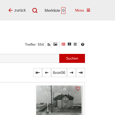
Toggle navigatio
zurück
Merkliste
0
Treffer: 554
6
von
56