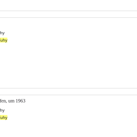
uhy
Tuhy
afen, um 1963
uhy
Tuhy