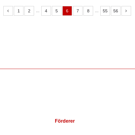
...
...
1
2
4
5
6
7
8
55
56
Förderer