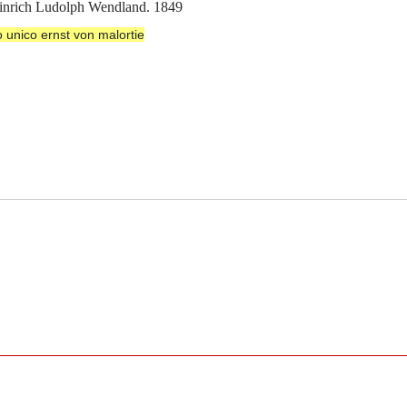
einrich Ludolph Wendland. 1849
to unico ernst von malortie