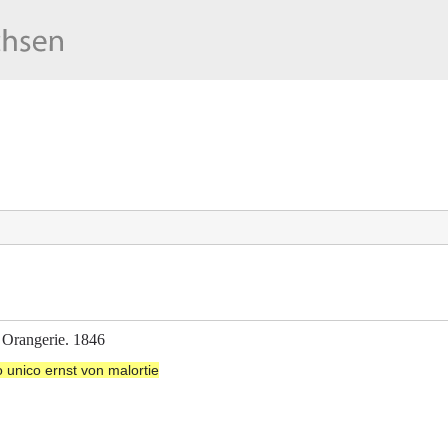
 Orangerie. 1846
to unico ernst von malortie