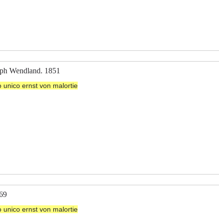
olph Wendland. 1851
to unico ernst von malortie
869
to unico ernst von malortie