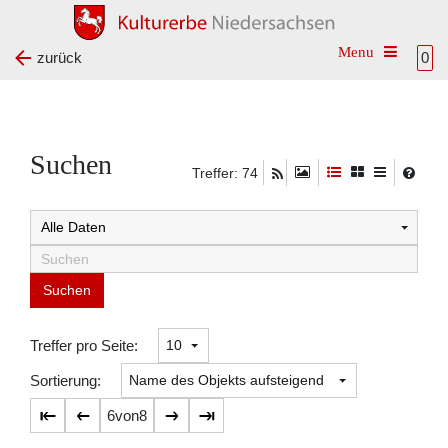
Toggle na
zurück
0
Suchen
Treffer: 74
Suchtreffer:
Treffer pro Seite:
Sortierung:
6
von
8