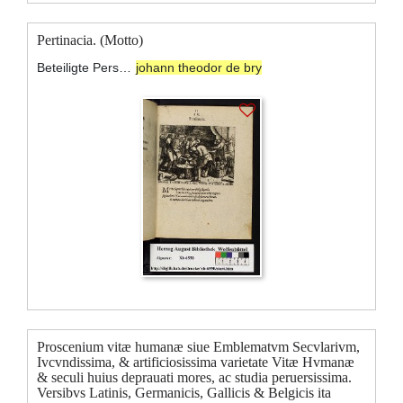
Pertinacia. (Motto)
Beteiligte Personen:
johann theodor de bry
Proscenium vitæ humanæ siue Emblematvm Secvlarivm,
Ivcvndissima, & artificiosissima varietate Vitæ Hvmanæ
& seculi huius deprauati mores, ac studia peruersissima.
Versibvs Latinis, Germanicis, Gallicis & Belgicis ita