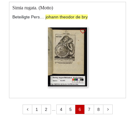
Simia rugata. (Motto)
Beteiligte Personen:
johann theodor de bry
...
1
2
4
5
6
7
8