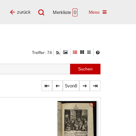
Toggle navigatio
zurück
Merkliste
0
Treffer: 74
5
von
8